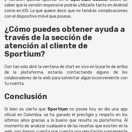
saber que la versión responsive podrás utilizarla tanto en Android
como en iOS. Lo que quiere decir, que no tendrás complicaciones
con el dispositivo móvil que poseas.
¿Cómo puedes obtener ayuda a
través de la sección de
atención al cliente de
Sportium?
Con tan solo abrir la ventana de chat en vivo en la parte de arriba
de la plataforma, estarás contactando alguno de los
colaboradores de la web para solventar algún inconveniente con
tu cuenta.
Conclusión
Si bien es cierto que
Sportium
no posee hoy en día una app
oficial en Colombia, se ha ganado el prestigio y respeto en los
últimos años gracias a lo bueno que resulta su plataforma. Al
momento de analizar cualquiera de las reseñas que existen en la
web, nos damos cuenta que cuenta una reputación sumamente