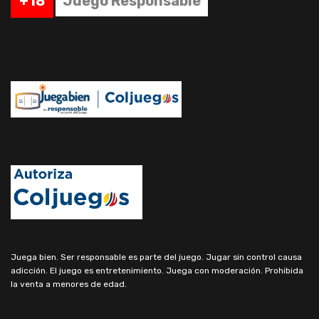
+18
Juego Responsable
Juega bien. Ser responsable es parte del juego. Jugar sin control causa
adicción. El juego es entretenimiento. Juega con moderación. Prohibida
la venta a menores de edad.