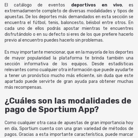
El catálogo de eventos
deportivos en vivo
, es
extremadamente completo de diversas modalidades y tipos de
apuestas. De los deportes más demandados en esta sección se
encuentra el fútbol, tenis, baloncesto, béisbol entre otros. En
cada uno de ellos podrás apostar mientras te encuentres
disfrutándolo o en su defecto si eres de los que prefiere hacerlo
previo al encuentro puedes hacerlo sin problemas.
Es muy importante mencionar, que en la mayoría de los deportes
de mayor popularidad la plataforma te brinda también una
sección informativa de los equipos. Desde estadísticas
relevantes como cualquier otra información que puede ayudarte
a tener un pronóstico mucho más eficiente, sin duda que este
apartado puede servirte de gran ayuda para obtener muchas
más recompensas.
¿Cuáles son las modalidades de
pago de Sportium App?
Como cualquier otra casa de apuestas de gran importancia hoy
en día, Sportium cuenta con una gran variedad de métodos de
pagos. Gracias a esta importante característica, puede marcar