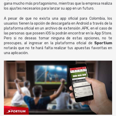
gana mucho más protagonismo, mientras que la empresa realiza
los ajustes necesarios para lanzar su app en un futuro.
A pesar de que no exista una app oficial para Colombia, los
usuarios tienen la opción de descargarla en Android a través de la
plataforma oficial en un archivo de extensión .APK, en el caso de
las personas que poseen iOS la podrán encontrar en la App Store.
Pero si no deseas tomar ninguna de estas opciones, no te
preocupes, al ingresar en la plataforma oficial de
Sportium
notarás que no te hará falta realizar tus apuestas favoritas en
una aplicación.