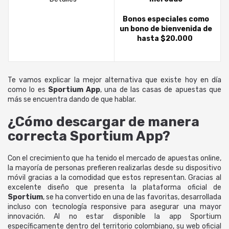
Bonos especiales como
un bono de bienvenida de
hasta $20.000
Te vamos explicar la mejor alternativa que existe hoy en día
como lo es
Sportium App
, una de las casas de apuestas que
más se encuentra dando de que hablar.
¿Cómo descargar de manera
correcta Sportium App?
Con el crecimiento que ha tenido el mercado de apuestas online,
la mayoría de personas prefieren realizarlas desde su dispositivo
móvil gracias a la comodidad que estos representan. Gracias al
excelente diseño que presenta la plataforma oficial de
Sportium
, se ha convertido en una de las favoritas, desarrollada
incluso con tecnología responsive para asegurar una mayor
innovación. Al no estar disponible la app Sportium
específicamente dentro del territorio colombiano, su web oficial