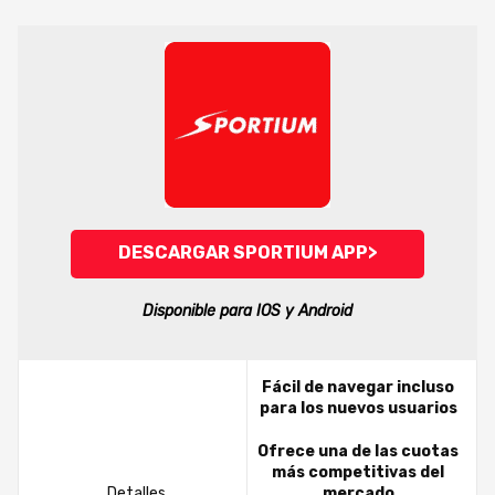
DESCARGAR SPORTIUM APP>
Disponible para IOS y Android
Fácil de navegar incluso
para los nuevos usuarios
Ofrece una de las cuotas
más competitivas del
Detalles
mercado