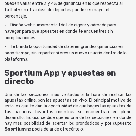
pueden variar entre 3 y 4% de ganancia en lo que respecta al
futbol y en otra clase de deportes puede ser mayor el
porcentaje.
Diseño web sumamente fácil de digerir y cómodo para
navegar, para que apuestes en donde te encuentres sin
complicaciones.
Te brinda la oportunidad de obtener grandes ganancias en
poco tiempo, sin importar si eres un nuevo usuario dentro de la
plataforma.
Sportium App y apuestas en
directo
Una de las secciones más visitadas a la hora de realizar las
apuestas online, son las apuestas en vivo. El principal motivo de
esto, es que te dan la oportunidad de que hagas las apuestas de
tus partidos favoritos mientras se encuentran en pleno
desarrollo. Incluso se dice que es una de las secciones en donde
hay más posibilidad de acertar los pronósticos y por supuesto
Sportium
no podía dejar de ofrecértelo.