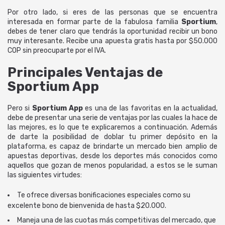
Por otro lado, si eres de las personas que se encuentra
interesada en formar parte de la fabulosa familia
Sportium
,
debes de tener claro que tendrás la oportunidad recibir un bono
muy interesante. Recibe una apuesta gratis hasta por $50.000
COP sin preocuparte por el IVA.
Principales Ventajas de
Sportium App
Pero si
Sportium App
es una de las favoritas en la actualidad,
debe de presentar una serie de ventajas por las cuales la hace de
las mejores, es lo que te explicaremos a continuación. Además
de darte la posibilidad de doblar tu primer depósito en la
plataforma, es capaz de brindarte un mercado bien amplio de
apuestas deportivas, desde los deportes más conocidos como
aquellos que gozan de menos popularidad, a estos se le suman
las siguientes virtudes:
Te ofrece diversas bonificaciones especiales como su
excelente bono de bienvenida de hasta $20.000.
Maneja una de las cuotas más competitivas del mercado, que