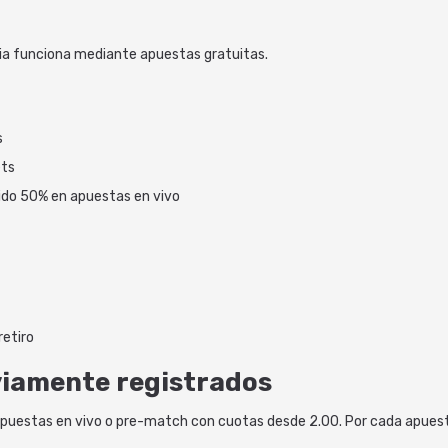
ia funciona mediante apuestas gratuitas.
s
ets
tido 50% en apuestas en vivo
retiro
viamente registrados
puestas en vivo o pre-match con cuotas desde 2.00. Por cada apuest