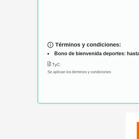
Términos y condiciones:
Bono de bienvenida deportes: hast
TyC:
Se aplican los términos y condiciones