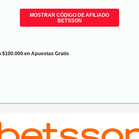
MOSTRAR CÓDIGO DE AFILIADO
BETSSON
a $100.000 en Apuestas Gratis