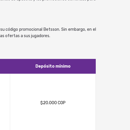
 su código promocional Betsson. Sin embargo, en el
s ofertas a sus jugadores.
Depósito mínimo
$20.000 COP