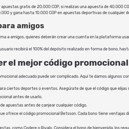
apuestas gratis de 20.000 COP, si realizas una apuesta de 40.000 COP
20.000 y gana hasta 10.000 COP en apuestas deportivas de cualquier d
para amigos
ma a amigos, quienes deberán crear una cuenta en la plataforma usan
l usuario recibirá el 100% del depósito realizado en forma de bono, h
er el mejor código promocional
promocional adecuado puede ser complicado. Aquí te damos algunos co
ra ciertos deportes o eventos. Asegúrate de que el código que elijas 
cional antes de usarlo.
a de apuestas antes de canjear cualquier código.
que ofrece el código promocional Betsson. Cada bono tiene ventajas di
stas, como Codere o Rivalo. Considera el bono de bienvenida, los req