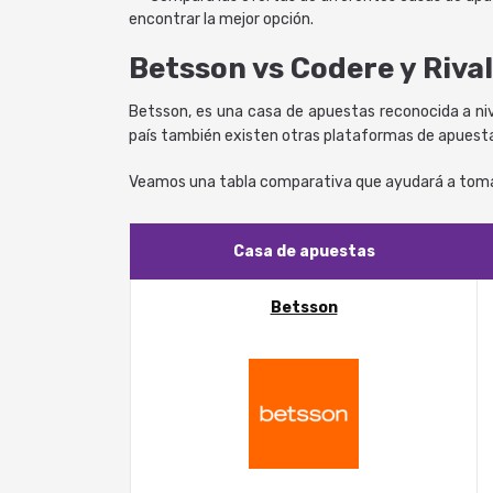
encontrar la mejor opción.
Betsson vs Codere y Riva
Betsson, es una casa de apuestas reconocida a niv
país también existen otras plataformas de apuesta
Veamos una tabla comparativa que ayudará a tomar u
Casa de apuestas
Betsson