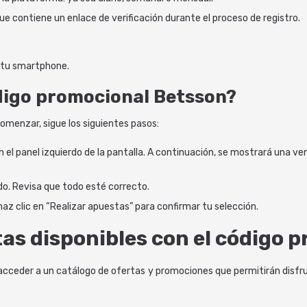
que contiene un enlace de verificación durante el proceso de registro.
 tu smartphone.
digo promocional Betsson?
comenzar, sigue los siguientes pasos:
n el panel izquierdo de la pantalla. A continuación, se mostrará una v
o. Revisa que todo esté correcto.
az clic en “Realizar apuestas” para confirmar tu selección.
tas disponibles con el código 
 acceder a un catálogo de ofertas y promociones que permitirán disfru