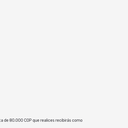
a de 80.000 COP que realices recibirás como