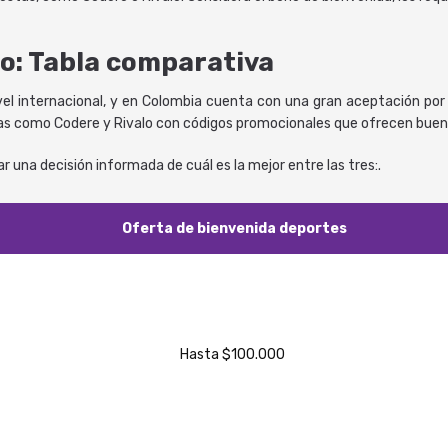
lo: Tabla comparativa
el internacional, y en Colombia cuenta con una gran aceptación por
s como Codere y Rivalo con códigos promocionales que ofrecen buena
na decisión informada de cuál es la mejor entre las tres:.
Oferta de bienvenida deportes
Hasta $100.000