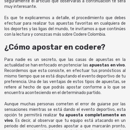
seguramente el artículo que observarás a continuación te será
muy interesante.
Es que te explicaremos a detalle, el procedimiento que debes
efectuar para realizar tus apuestas favoritas en cualquiera de
los deportes y las ligas del mundo, te invitamos a que continúes
con la lectura y conozcas más sobre Codere Colombia.
¿Cómo apostar en codere?
Para nadie es un secreto, que las casas de apuestas en la
actualidad se han enfocado en potenciar las
apuestas en vivo
.
Recordemos que esta consiste, en efectuar tus pronósticos al
mismo tiempo que se está disputando el evento deportivo de tu
preferencia. Una de las ventajas de estos tipos de apuestas, se
refiere al hecho de que podrás apostar conforme a lo que se
encuentra aconteciendo en el determinado partido.
Aunque muchas personas cometen el error de guiarse por las
sensaciones mientras se está dando el evento deportivo, esta
opción te permitirá realizar
tu apuesta completamente en
vivo
. Es decir, al observar que tu equipo está atacando en un
periodo del encuentro, puedes apostar a que marcarán pronto,