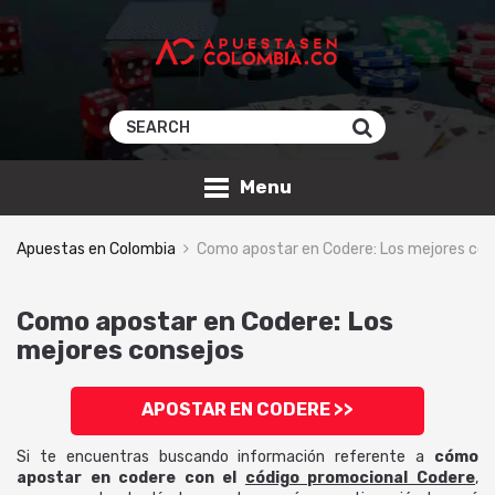
Menu
Apuestas en Colombia
Como apostar en Codere: Los mejores con
Como apostar en Codere: Los
mejores consejos
APOSTAR EN CODERE >>
Si te encuentras buscando información referente a
cómo
apostar en codere con el
código promocional Codere
,