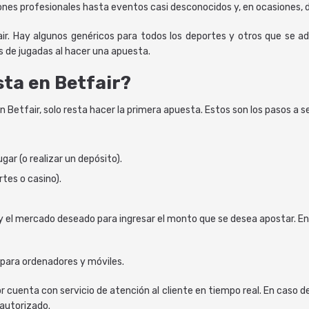
ones profesionales hasta eventos casi desconocidos y, en ocasiones, 
. Hay algunos genéricos para todos los deportes y otros que se adap
os de jugadas al hacer una apuesta.
ta en Betfair?
n Betfair, solo resta hacer la primera apuesta. Estos son los pasos a se
gar (o realizar un depósito).
tes o casino).
 y el mercado deseado para ingresar el monto que se desea apostar. En e
 para ordenadores y móviles.
cuenta con servicio de atención al cliente en tiempo real. En caso 
 autorizado.