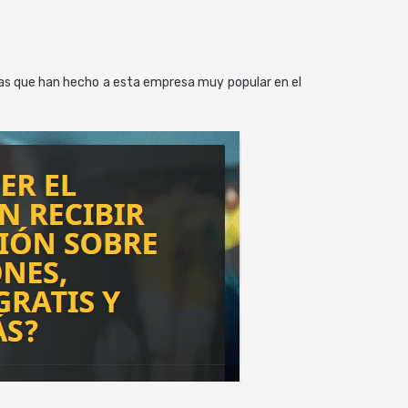
n las que han hecho a esta empresa muy popular en el