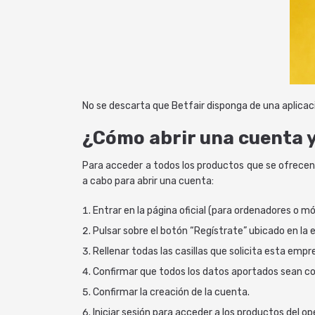
No se descarta que Betfair disponga de una aplicaci
¿Cómo abrir una cuenta y
Para acceder a todos los productos que se ofrecen 
a cabo para abrir una cuenta:
Entrar en la página oficial (para ordenadores o móv
Pulsar sobre el botón “Regístrate” ubicado en la 
Rellenar todas las casillas que solicita esta em
Confirmar que todos los datos aportados sean co
Confirmar la creación de la cuenta.
Iniciar sesión para acceder a los productos del op