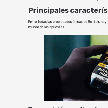
Principales caracterís
Entre todas las propiedades únicas de Betfair, hay 
mundo de las apuestas.