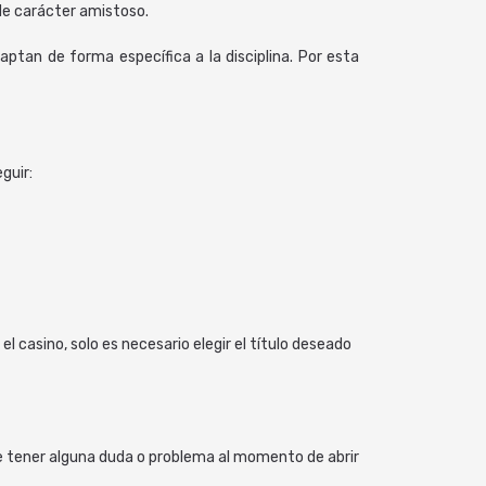
de carácter amistoso.
tan de forma específica a la disciplina. Por esta
guir:
l casino, solo es necesario elegir el título deseado
de tener alguna duda o problema al momento de abrir