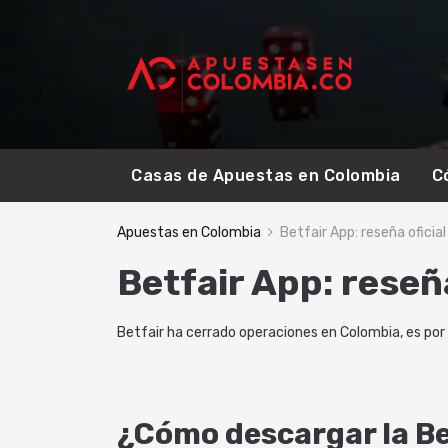
Casas de Apuestas en Colombia
C
Apuestas en Colombia
Betfair App: reseña oficial
Betfair App: reseña
Betfair ha cerrado operaciones en Colombia, es por
¿Cómo descargar la Be