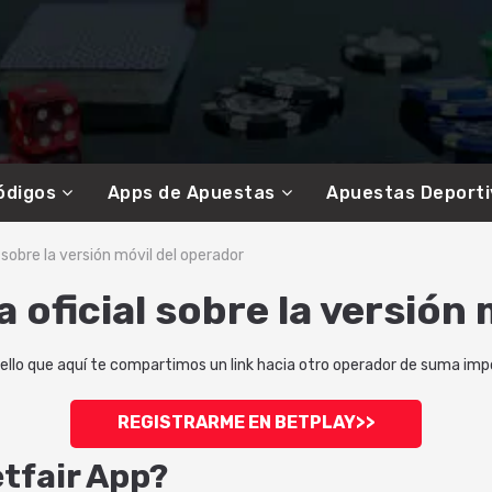
ódigos
Apps de Apuestas
Apuestas Deporti
 sobre la versión móvil del operador
 oficial sobre la versión
 ello que aquí te compartimos un link hacia otro operador de suma imp
REGISTRARME EN BETPLAY>>
tfair App?