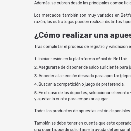
Además, se cubren desde las principales competici
Los mercados también son muy variados en Betfair
razón, los estrategas pueden realizar distintos tip
¿Cómo realizar una apues
Tras completar el proceso de registro y validación e
Iniciar sesión en la plataforma oficial de Betfair.
Asegurarse de disponer de saldo suficiente para ju
Acceder a la sección deseada para apostar (depor
Buscar la competición o juego de preferencia.
En el caso de los deportes, seleccionar el evento
y ajustar la cuota para empezar a jugar.
Todos los productos de apuestas están disponibles
También se debe tener en cuenta que este operador 
una cuenta, puede solicitarse la ayuda del personal